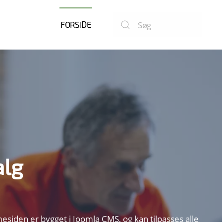
FORSIDE
alg
iden er bygget i Joomla CMS, og kan tilpasses alle