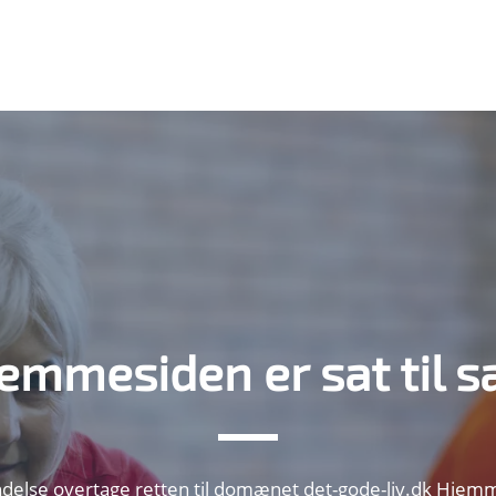
emmesiden er sat til s
lse overtage retten til domænet det-gode-liv.dk Hjemmes