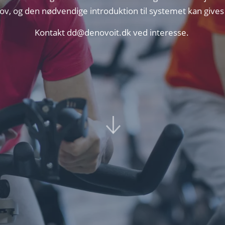
ov, og den nødvendige introduktion til systemet kan give
Kontakt
dd@denovoit.dk
ved interesse.